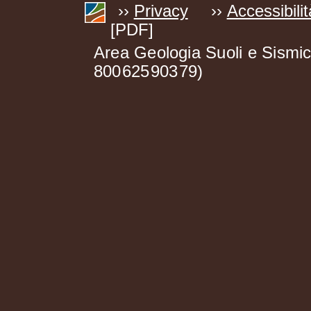
››
Privacy
››
Accessibilit
[PDF]
Area Geologia Suoli e Sismi
800
625
903
79)
,
,
,