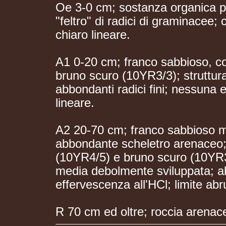
Oe 3-0 cm; sostanza organica p
"feltro" di radici di graminacee;
chiaro lineare.
A1 0-20 cm; franco sabbioso, co
bruno scuro (10YR3/3); struttur
abbondanti radici fini; nessuna e
lineare.
A2 20-70 cm; franco sabbioso mo
abbondante scheletro arenaceo; 
(10YR4/5) e bruno scuro (10YR3/
media debolmente sviluppata; ab
effervescenza all'HCl; limite abr
R 70 cm ed oltre; roccia arenace