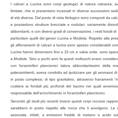
I calcari a Lucina sono corpi geologici di natura calcarea, 
limitate, che si presentano incassati in diverse successioni sed
di età diversa. Dal punto di vista litologico sono composti da calc
e possiedono strutture brecciate e nodulari, variamente disord
abbondanti, e con diversi gradi di conservazione, i resti fossili di
particolare quelli dei generi Lucina e Modiola. Rispetto alla pre
gli affioramenti di calcari a lucina sono spesso considerabili come
Lucine hanno dimensioni fino a 15 cm e valve unite, sono sparse
a Modiole. Sino a pochi anni fa questi molluschi erano considera
con foraminiferi planctonici talora abbondantissimi della m
paleoambienti, aveva condotto ad ipotizzare per gli ammassi di
in posto complessi, di tipo gravitativo, attraverso franamenti "m
costiere ai fondali più profondi del bacino nei quali avveni
responsabile dell'arricchimento in foraminiferi planctonici.
Secondo gli studi più recenti invece questi corpi rocciosi rappres
sarebbero in posto rispetto alle rocce che li avvolgono. Le si
associate, infatti, a emissioni fredde di metano e acido solf