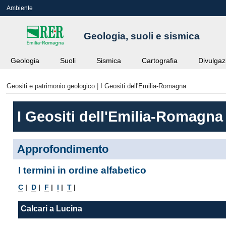
Ambiente
Geologia, suoli e sismica
Geologia
Suoli
Sismica
Cartografia
Divulgaz
Geositi e patrimonio geologico
|
I Geositi dell'Emilia-Romagna
I Geositi dell'Emilia-Romagna
Approfondimento
I termini in ordine alfabetico
C
|
D
|
F
|
I
|
T
|
Calcari a Lucina