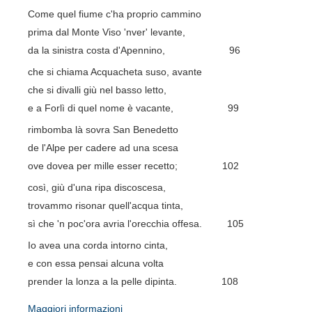
Come quel fiume c'ha proprio cammino
prima dal Monte Viso 'nver' levante,
da la sinistra costa d'Apennino, 96
che si chiama Acquacheta suso, avante
che si divalli giù nel basso letto,
e a Forlì di quel nome è vacante, 99
rimbomba là sovra San Benedetto
de l'Alpe per cadere ad una scesa
ove dovea per mille esser recetto; 102
così, giù d'una ripa discoscesa,
trovammo risonar quell'acqua tinta,
sì che 'n poc'ora avria l'orecchia offesa. 105
Io avea una corda intorno cinta,
e con essa pensai alcuna volta
prender la lonza a la pelle dipinta. 108
Maggiori informazioni