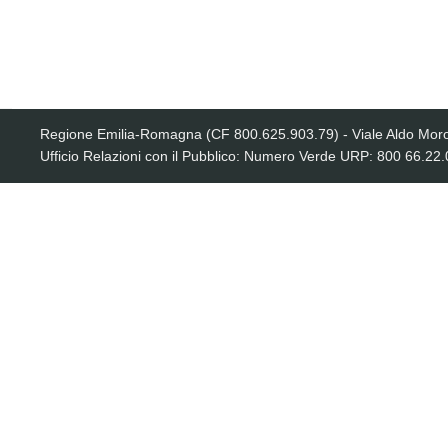
Strumenti
Regione Emilia-Romagna (CF 800.625.903.79) - Viale Aldo Moro
personali
Ufficio Relazioni con il Pubblico: Numero Verde URP: 800 66.22