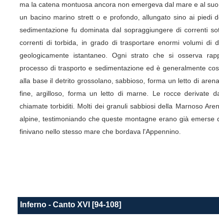
ma la catena montuosa ancora non emergeva dal mare e al suo f
un bacino marino strett o e profondo, allungato sino ai piedi d
sedimentazione fu dominata dal sopraggiungere di correnti sot
correnti di torbida, in grado di trasportare enormi volumi di d
geologicamente istantaneo. Ogni strato che si osserva rapp
processo di trasporto e sedimentazione ed è generalmente costi
alla base il detrito grossolano, sabbioso, forma un letto di arena
fine, argilloso, forma un letto di marne. Le rocce derivate 
chiamate torbiditi. Molti dei granuli sabbiosi della Marnoso Ar
alpine, testimoniando che queste montagne erano già emerse d
finivano nello stesso mare che bordava l'Appennino.
Inferno - Canto XVI [94-108]