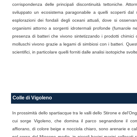
corrispondenza delle principali discontinuità tettoniche. Att
sviluppato un ecosistema paragonabile a quelli scoperti dal 
esplorazioni dei fondali degli oceani attuali, dove si osserva
organismi attorno a sorgenti idrotermali profonde (fumarole ne
presenza di batteri che vivono sintetizzando i prodotti chimici
molluschi vivono grazie a legami di simbiosi con i batteri. Que
scientifici, in particolare quelli forniti dalle analisi isotopiche svolt
Colle di Vigoleno
In prossimità dello spartiacque tra le valli dello Stirone e del'Ongi
cui sorge Vigoleno, che domina il parco segnandone il con
affiorano, di colore beige e nocciola chiaro, sono arenarie e c
nel corso del Miocene medio, in piccoli bacini marini collocati sop