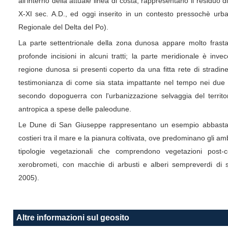
all'interno della attuale linea di costa, rappresentano il residuo d
X-XI sec. A.D., ed oggi inserito in un contesto pressochè urb
Regionale del Delta del Po).
La parte settentrionale della zona dunosa appare molto frasta
profonde incisioni in alcuni tratti; la parte meridionale è inve
regione dunosa si presenti coperto da una fitta rete di stradine 
testimonianza di come sia stata impattante nel tempo nei due se
secondo dopoguerra con l'urbanizzazione selvaggia del territori
antropica a spese delle paleodune.
Le Dune di San Giuseppe rappresentano un esempio abbastanza
costieri tra il mare e la pianura coltivata, ove predominano gli am
tipologie vegetazionali che comprendono vegetazioni post-co
xerobrometi, con macchie di arbusti e alberi sempreverdi di s
2005).
Altre informazioni sul geosito