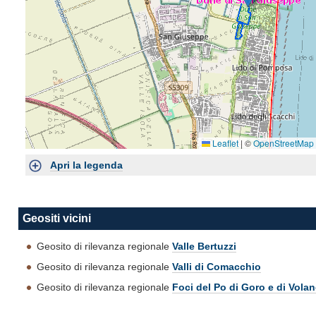
Doppio click per avvicinare la mappa, click + sposta per muoverla
Leaflet
|
©
OpenStreetMap
Apri la legenda
Geositi vicini
Geosito di rilevanza regionale
Valle Bertuzzi
Geosito di rilevanza regionale
Valli di Comacchio
Geosito di rilevanza regionale
Foci del Po di Goro e di Vola