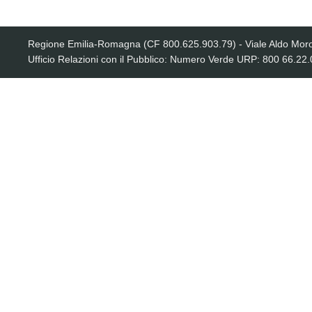
Regione Emilia-Romagna (CF 800.625.903.79) - Viale Aldo Moro
Ufficio Relazioni con il Pubblico: Numero Verde URP: 800 66.22