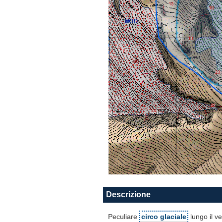
Descrizione
Peculiare
circo glaciale
lungo il ve