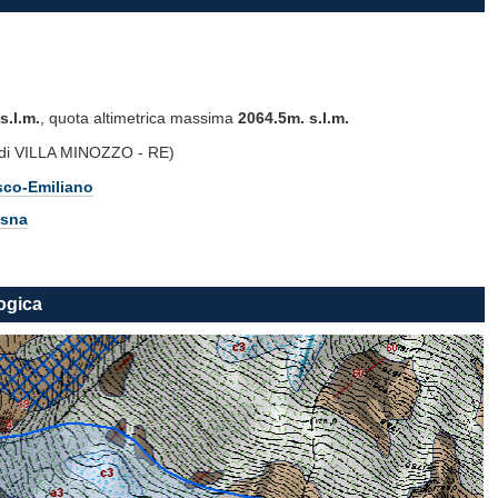
s.l.m.
, quota altimetrica massima
2064.5m. s.l.m.
i VILLA MINOZZO - RE)
sco-Emiliano
usna
ogica