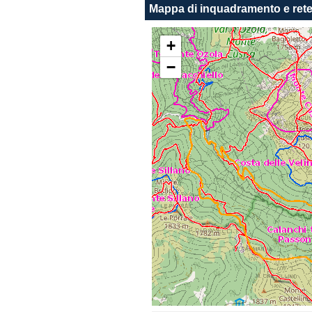
Mappa di inquadramento e rete
+
−
Doppio click per avvicinare la mappa, 