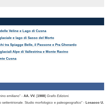
delle Veline e Lago di Cusna
glaciale e lago di Sasso del Morto
hi tra Spiagge Belle, il Passone e Pra Gherardo
 glaciali Alpe di Vallestrina e Monte Ravino
nte Cusna
nnino emiliano" -
AA. VV.
[
1988
]
Grafis Edizioni.
no settentrionale. Studio morfologico e paleogeografico" -
Losacco U.