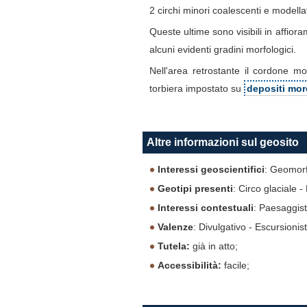
2 circhi minori coalescenti e modell
Queste ultime sono visibili in affior
alcuni evidenti gradini morfologici.
Nell'area retrostante il cordone m
torbiera impostato su
depositi mor
Altre informazioni sul geosito
Interessi geoscientifici
: Geomorf
Geotipi presenti
: Circo glaciale -
Interessi contestuali
: Paesaggist
Valenze
: Divulgativo - Escursionist
Tutela:
già in atto;
Accessibilità:
facile;