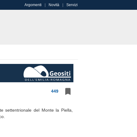
Argomenti
Novità
Servizi
449
e settentrionale del Monte la Piella,
co.