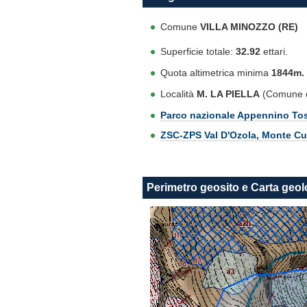
Comune
VILLA MINOZZO (RE)
Superficie totale:
32.92
ettari.
Quota altimetrica minima
1844m. 
Località
M. LA PIELLA
(Comune d
Parco nazionale Appennino To
ZSC-ZPS Val D'Ozola, Monte C
Perimetro geosito e Carta geol