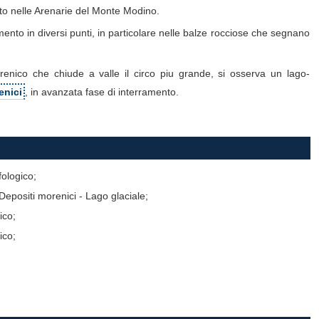
ato nelle Arenarie del Monte Modino.
amento in diversi punti, in particolare nelle balze rocciose che segnano
orenico che chiude a valle il circo piu grande, si osserva un lago-
enici
, in avanzata fase di interramento.
ologico;
 Depositi morenici - Lago glaciale;
ico;
ico;