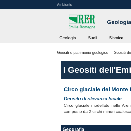
Ambiente
Geologia
Geologia
Suoli
Sismica
Geositi e patrimonio geologico
|
I Geositi d
I Geositi dell'E
Circo glaciale del Monte 
Geosito di rilevanza locale
Circo glaciale modellato nelle Aren
composto da 2 circhi minori coalesce
Geografia