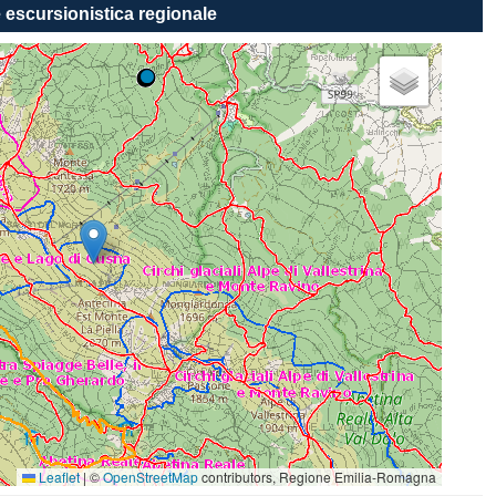
 escursionistica regionale
click + sposta per muoverla
Leaflet
|
©
OpenStreetMap
contributors, Regione Emilia-Romagna