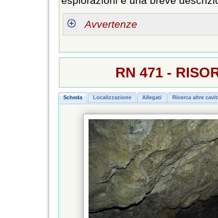
esplorazioni e una breve descrizi
Avvertenze
RN 471 - RIS
Scheda
Localizzazione
Allegati
Ricerca altre cavi