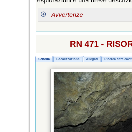
esplorazioni e una breve descrizi
Avvertenze
RN 471 - RIS
Scheda
Localizzazione
Allegati
Ricerca altre cavi