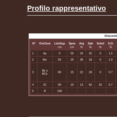
Profilo rappresentativo
Orizzonti
N°
OrizGen
LimSup
Spes
Arg
Sab
Schel
S.O.
cm
cm
%
%
%
%
1
Ap
0
55
34
25
0
1.5
2
Bw
55
25
38
18
0
1.0
Bk o
3
80
15
22
28
0
0.7
BCk
4
2C
90
15
13
60
20
0.7
5
R
100