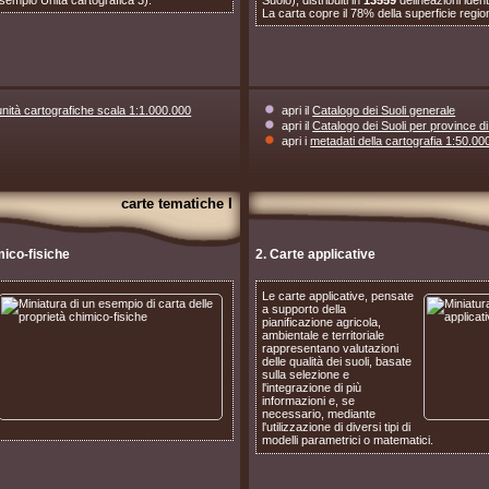
La carta copre il 78% della superficie regio
unità cartografiche scala 1:1.000.000
apri il
Catalogo dei Suoli generale
apri il
Catalogo dei Suoli per province di
apri i
metadati della cartografia 1:50.00
carte tematiche I
mico-fisiche
2. Carte applicative
Le carte applicative, pensate
a supporto della
pianificazione agricola,
ambientale e territoriale
rappresentano valutazioni
delle qualità dei suoli, basate
sulla selezione e
l'integrazione di più
informazioni e, se
necessario, mediante
l'utilizzazione di diversi tipi di
modelli parametrici o matematici.