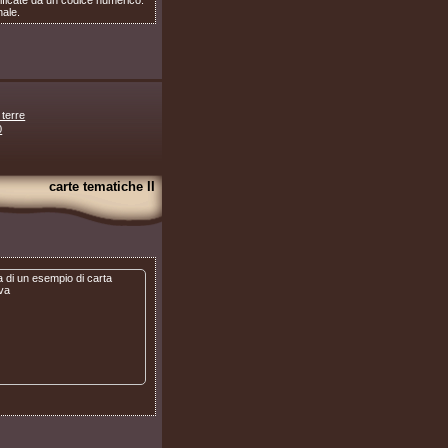
nale.
 terre
0
carte tematiche II