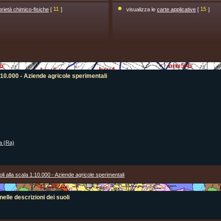
prietà chimico-fisiche
[
11
]
visualizza le
carte applicative
[
15
]
1:10.000 - Aziende agricole sperimentali
a (Ra)
oli alla scala 1:10.000 - Aziende agricole sperimentali
nelle descrizioni dei suoli