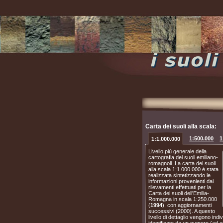
Carta dei suoli alla scala:
1:1.000.000
1:500.000
1
Livello più generale della
cartografia dei suoli emiliano-
romagnoli. La carta dei suoli
alla scala 1:1.000.000 è stata
realizzata sintetizzando le
informazioni provenienti dai
rilevamenti effettuati per la
Carta dei suoli dell'Emilia-
Romagna in scala 1:250.000
(
1994
), con aggiornamenti
successivi (2000). A questo
livello di dettaglio vengono ind
identificate da un numero (ad e