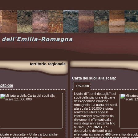
territorio regionale
Carta dei suoli alla scala:
:250.000
1:50.000
Livello di "semi-dettaglio" dei
suoli della pianura e di parte
dell'Appennino emiliano-
romagnolo. La carta dei suoli
alla scala 1:50.000 è stata
realizzata utilizzando le
informazioni provenienti dai
rilevamenti effettuati dalla
metà degli anni settanta fino
al 2021. (ed.
2021
). La
descrizione dei suoli è qui
ividuate e descritte 7 Unità cartografiche
effettuata attraverso
466
diversi tipi di suo
sempio Unità cartografica 3).
Suolo), distribuiti in
13559
delineazioni iden