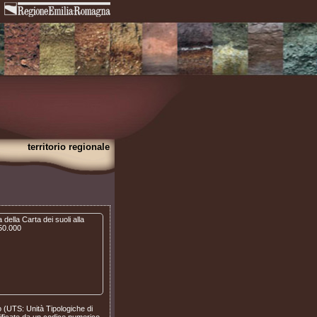
territorio regionale
lo (UTS: Unità Tipologiche di
tificate da un codice numerico.