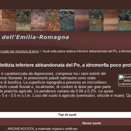
di suolo per province di terre
›› Suoli nella piana deltizia inferiore abbandonata del Po, a idrom
 deltizia inferiore abbandonata del Po, a idromorfia poco pr
 è caratterizzata da depressioni, comprese tra i rami estinti del
nosi litoranei; le preesistenti paludi salmastre sono state
e di bonifica. La superficie topografica presenta un microrilievo
ntichi canali fluviali e, localmente, di cordoni di dune per gran parte
e le pratiche agricole. Le pendenze variano da 0.04 a 0.2%. Le quote
- 5 e - 0.5 m s.l.m. L'uso del suolo è agricolo (seminativi, orticole e risaie).
Tipi di suoli
Nome suolo
ARGINE AGOSTA, a materiale organico umificato