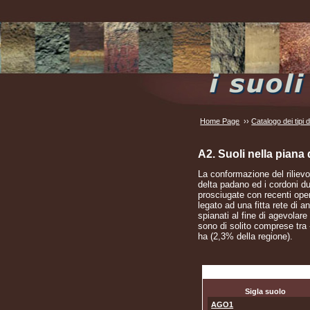
Home Page
››
Catalogo dei tipi 
A2. Suoli nella piana
La conformazione del rilievo
delta padano ed i cordoni du
prosciugate con recenti oper
legato ad una fitta rete di a
spianati al fine di agevolar
sono di solito comprese tra 
ha (2,3% della regione).
Sigla suolo
AGO1