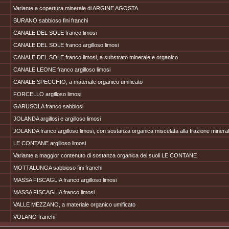
Variante a copertura minerale di ARGINE AGOSTA
BURANO sabbioso fini franchi
CANALE DEL SOLE franco limosi
CANALE DEL SOLE franco argilloso limosi
CANALE DEL SOLE franco limosi, a substrato minerale e organico
CANALE LEONE franco argilloso limosi
CANALE SPECCHIO, a materiale organico umificato
FORCELLO argilloso limosi
GARUSOLA franco sabbiosi
JOLANDA argillosi e argilloso limosi
JOLANDA franco argilloso limosi, con sostanza organica miscelata alla frazione minera
LE CONTANE argilloso limosi
Variante a maggior contenuto di sostanza organica dei suoli LE CONTANE
MOTTALUNGA sabbioso fini franchi
MASSA FISCAGLIA franco argilloso limosi
MASSA FISCAGLIA franco limosi
VALLE MEZZANO, a materiale organico umificato
VOLANO franchi