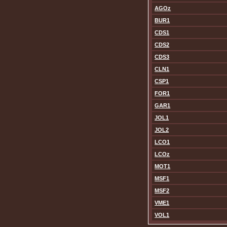
AGOz
BUR1
CDS1
CDS2
CDS3
CLN1
CSP1
FOR1
GAR1
JOL1
JOL2
LCO1
LCOz
MOT1
MSF1
MSF2
VME1
VOL1