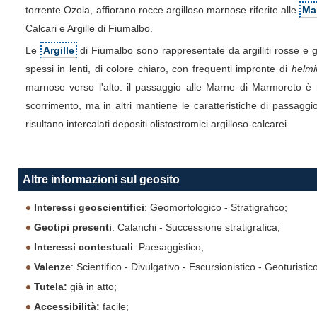
torrente Ozola, affiorano rocce argilloso marnose riferite alle
Ma
Calcari e Argille di Fiumalbo.
Le
Argille
di Fiumalbo sono rappresentate da argilliti rosse e g
spessi in lenti, di colore chiaro, con frequenti impronte di
helmi
marnose verso l'alto: il passaggio alle Marne di Marmoreto è n
scorrimento, ma in altri mantiene le caratteristiche di passaggi
risultano intercalati depositi olistostromici argilloso-calcarei.
Altre informazioni sul geosito
Interessi geoscientifici
: Geomorfologico - Stratigrafico;
Geotipi presenti
: Calanchi - Successione stratigrafica;
Interessi contestuali
: Paesaggistico;
Valenze
: Scientifico - Divulgativo - Escursionistico - Geoturistic
Tutela:
già in atto;
Accessibilità:
facile;