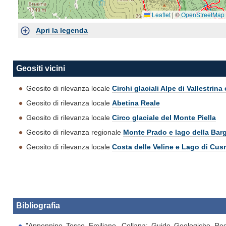
Doppio click per avvicinare la mappa, click + sposta per muoverla
Leaflet
|
©
OpenStreetMap
Apri la legenda
Geositi vicini
Geosito di rilevanza locale
Circhi glaciali Alpe di Vallestrin
Geosito di rilevanza locale
Abetina Reale
Geosito di rilevanza locale
Circo glaciale del Monte Piella
Geosito di rilevanza regionale
Monte Prado e lago della Bar
Geosito di rilevanza locale
Costa delle Veline e Lago di Cus
Bibliografia
"Appennino Tosco Emiliano. Collana: Guide Geologiche Regi