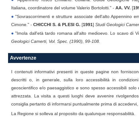
Italiana, coordinatore del volume Valerio Bortolotti." -
AA. VV.
[
19
"Sovrascorrimenti e strutture associate dell'alto Appennino emi
Cimone." -
CHICCHI S. & PLESI G.
[
1991
]
Studi Geologici Camert
"Imola dall'età tardo romana all'alto medioevo. Lo scavo di Vil
Geologici Camerti, Vol. Spec. (1990), 99-108.
Avvertenze
I contenuti informativi presenti in queste pagine non forniscon
descritti o, in generale, sulla loro accessibilità in condizio
geoscientifico e/o paesaggistico e sono spesso accessibili so
attrezzata. La visita a questi luoghi deve avvenire rivolgendosi
consiglia pertanto di informarsi puntualmente prima di accedervi, 
La Regione si solleva al proposito da qualunque responsabilità.