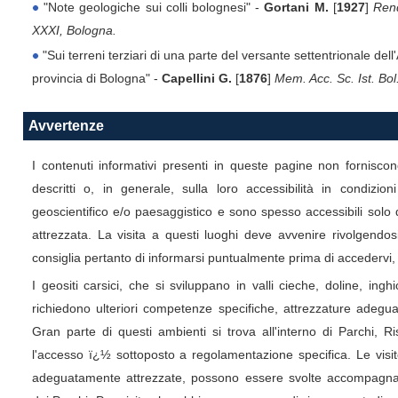
"Note geologiche sui colli bolognesi" -
Gortani M.
[
1927
]
Rend
XXXI, Bologna.
"Sui terreni terziari di una parte del versante settentrionale del
provincia di Bologna" -
Capellini G.
[
1876
]
Mem. Acc. Sc. Ist. Bol.
Avvertenze
I contenuti informativi presenti in queste pagine non forniscon
descritti o, in generale, sulla loro accessibilità in condizio
geoscientifico e/o paesaggistico e sono spesso accessibili so
attrezzata. La visita a questi luoghi deve avvenire rivolgendosi
consiglia pertanto di informarsi puntualmente prima di accedervi, 
I geositi carsici, che si sviluppano in valli cieche, doline, inghio
richiedono ulteriori competenze specifiche, attrezzature adegua
Gran parte di questi ambienti si trova all'interno di Parchi, R
l'accesso ï¿½ sottoposto a regolamentazione specifica. Le vis
adeguatamente attrezzate, possono essere svolte accompagnat