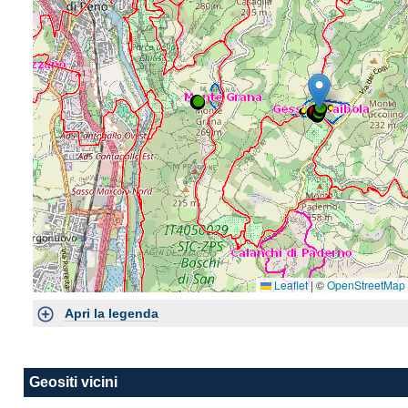
Doppio click per avvicinare la mappa, click + sposta per muoverla
Leaflet
|
©
OpenStreetMap
Apri la legenda
Geositi vicini