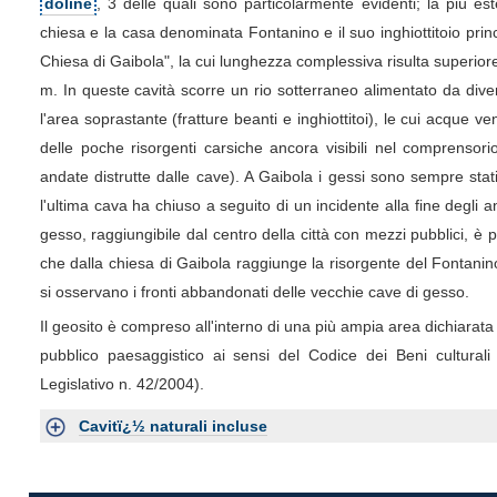
doline
, 3 delle quali sono particolarmente evidenti; la più es
chiesa e la casa denominata Fontanino e il suo inghiottitoio princi
Chiesa di Gaibola", la cui lunghezza complessiva risulta superiore
m. In queste cavità scorre un rio sotterraneo alimentato da diver
l'area soprastante (fratture beanti e inghiottitoi), le cui acque 
delle poche risorgenti carsiche ancora visibili nel comprensori
andate distrutte dalle cave). A Gaibola i gessi sono sempre stati 
l'ultima cava ha chiuso a seguito di un incidente alla fine degli 
gesso, raggiungibile dal centro della città con mezzi pubblici, è
che dalla chiesa di Gaibola raggiunge la risorgente del Fontani
si osservano i fronti abbandonati delle vecchie cave di gesso.
Il geosito è compreso all'interno di una più ampia area dichiarat
pubblico paesaggistico ai sensi del Codice dei Beni cultural
Legislativo n. 42/2004).
Cavitï¿½ naturali incluse